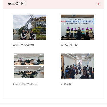
포토갤러리
찾아가는 상담활동
장학금 전달식
진로체험(자수그립톡)
인성교육