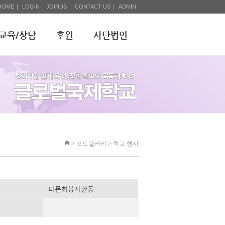
HOME
|
LOGIN
|
JOINUS
|
CONTACT US
|
ADMIN
교육/상담
후원
사단법인
>
포토갤러리
> 학교 행사
다문화봉사활동