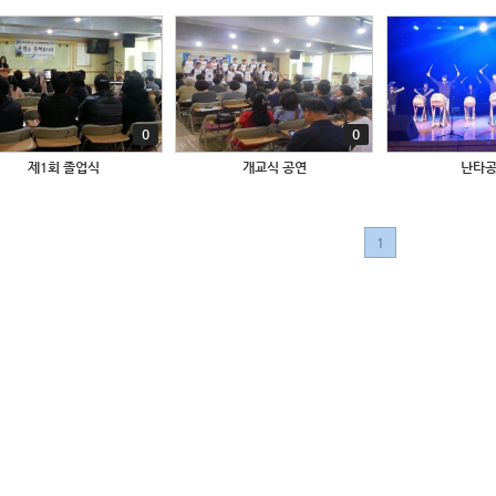
0
0
제1회 졸업식
개교식 공연
난타
1