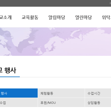
교소개
교육활동
알림마당
열린마당
위탁
교 행사
 행사
체험활동
수업시간
수업
후원/MOU
상담활동